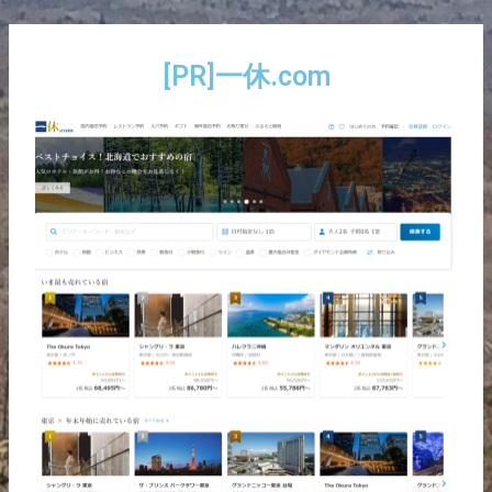
内
Post
容
navigation
を
[PR]一休.com
ス
キ
ッ
プ