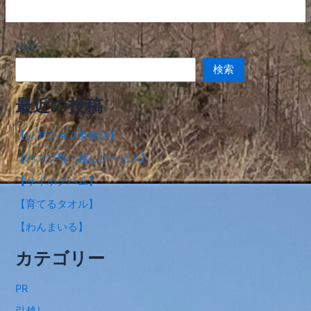
検索
検索
最近の投稿
【レアジョブ英会話】
【ハコブ引っ越しサービス】
【サイボクハム】
【育てるタオル】
【わんまいる】
カテゴリー
PR
引越し