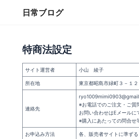
内
日常ブログ
容
を
ス
キ
ッ
特商法設定
プ
サイト運営者
小山 綾子
所在地
東京都昭島市緑町３－１２
ryo1009mimi0903@gmai
※お電話でのご注文・ご質
連絡先
お問い合わせはEメールに
※購入にあたっての問合せ
お申込み方法
各、販売者サイトに準ずる